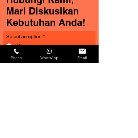
Hubungi Kami,
Mari Diskusikan
Kebutuhan Anda!
Select an option
*
Phone
WhatsApp
Email
Mr.
Mrs.
Full Name
Active Email
Active Phone Number