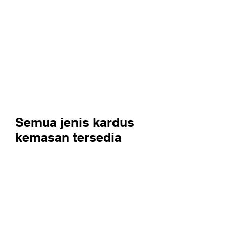
yang unik. Oleh karena itu kami
menyediakan kotak kemasan aman
yang dibuat dan didesain khusus sesuai
kebutuhan Anda. Yang memberikan
kami keunggulan kompetitif adalah
kami mengizinkan Anda untuk memilih
material yang digunakan, dimensi,
bentuk, gaya, dan dekorasi pada kotak
Anda!
Semua jenis kardus
kemasan tersedia
Pentingnya kemasan yang baik
dalam logistik tidak bisa
diremehkan. Di PT. Anugrah
Sentosa Mandiri, kami
mengkhususkan diri dalam
menyediakan kardus dan kotak