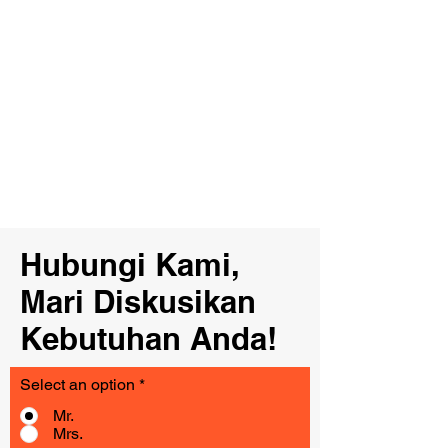
Anugrah Sentosa Mandiri, kami
selalu berupaya untuk
meningkatkan kepuasan pelanggan.
Apa pun kebutuhan Anda untuk
kemasan, hubungi kami dan kami
akan memberikan Anda kardus
kemasan berkualitas tinggi dengan
harga terjangkau!
Hubungi Kami,
Mari Diskusikan
Kebutuhan Anda!
Select an option
*
Mr.
Mrs.