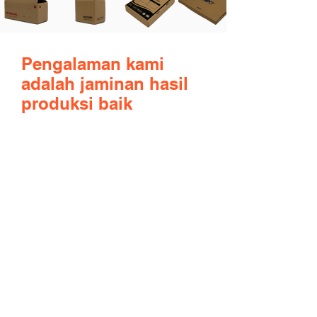
Pengalaman kami
adalah jaminan hasil
produksi baik
Di PT. Anugrah Sentosa Mandiri, kami
bangga dapat menerapkan praktik
terbaik di industri kemasan. Kami
memiliki rangkaian kotak kemasan
terlengkap di Indonesia dan
menyediakan solusi di seluruh penjuru
Asia Tenggara.
Sebagai bisnis yang telah
berpengalaman bertahun-tahun dalam
industri ini, kami menyadari bahwa
pelanggan mungkin memiliki kebutuhan