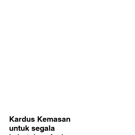
Kotak Dokumen
Kotak / Karton Barang Pecah Belah
Kotak / Karton Pesanan Khusus
Seperti yang dapat Anda lihat,
koleksi kotak karton kemasan kami
dapat disesuaikan bagi segala jenis
produk. Baik untuk membantu Anda
pindah ke rumah atau kantor baru,
mengirimkan produk ke lokal atau
luar negeri, atau hanya sedang
mencari kotak untuk menyimpan dan
melindungi barang-barang lama
Anda dengan aman, kami memiliki
semuanya!
Kardus Kemasan
untuk segala